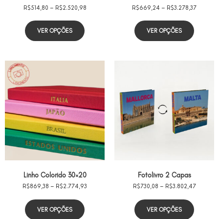
R$
514,80
–
R$
2.520,98
R$
669,24
–
R$
3.278,37
VER OPÇÕES
VER OPÇÕES
Linho Colorido 30×20
Fotolivro 2 Capas
R$
869,38
–
R$
2.774,93
R$
730,08
–
R$
3.802,47
VER OPÇÕES
VER OPÇÕES