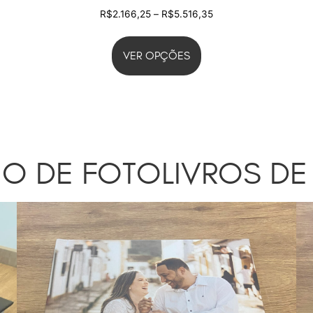
R$
2.166,25
–
R$
5.516,35
VER OPÇÕES
IO DE FOTOLIVROS DE 