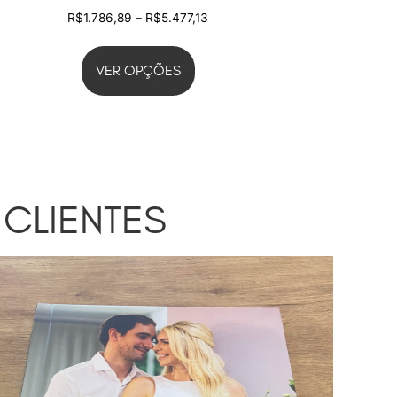
R$
1.786,89
–
R$
5.477,13
VER OPÇÕES
CLIENTES