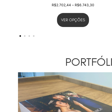
R$
2.702,44
–
R$
6.743,30
VER OPÇÕES
PORTFÓL